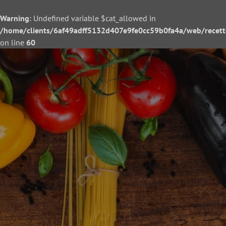
Warning
: Undefined variable $cat_allowed in
/home/clients/6af49adff5132d407e9fe0cc59b0fa4a/web/recette/
on line
60