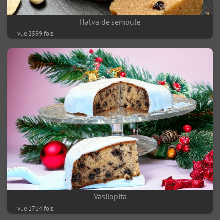
Halva de semoule
vue 2599 fois
Vasilopita
vue 1714 fois