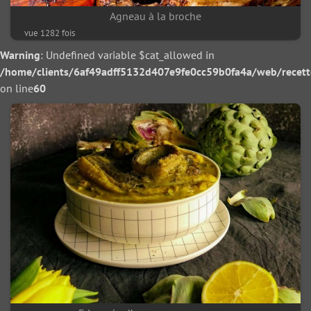
Agneau à la broche
vue 1282 fois
Warning
: Undefined variable $cat_allowed in
/home/clients/6af49adff5132d407e9fe0cc59b0fa4a/web/recette/
on line
60