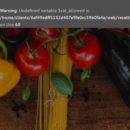
Warning
: Undefined variable $cat_allowed in
/home/clients/6af49adff5132d407e9fe0cc59b0fa4a/web/recette/
on line
60