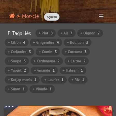
Mot-clé
Agneau
Tags liés
+ Plat
8
+ Ail
7
+ Oignon
7
+ Citron
4
+ Gingembre
4
+ Bouillon
3
+ Coriandre
3
+ Cumin
3
+ Curcuma
3
+ Soupe
3
+ Cardamone
2
+ Laitue
2
+ Yaourt
2
+ Amande
1
+ Haleem
1
+ Ketjap manis
1
+ Laurier
1
+ Riz
1
+ Smen
1
+ Viande
1