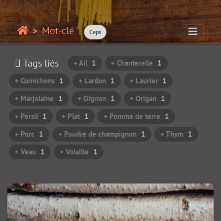
Mot-clé
Ceps
Tags liés
+ Ail
1
+ Chanterelle
1
+ Cornichons
1
+ Lardon
1
+ Laurier
1
+ Marjolaine
1
+ Oignon
1
+ Origan
1
+ Persil
1
+ Plat
1
+ Pomme de terre
1
+ Porc
1
+ Poudre de champignon
1
+ Thym
1
+ Veau
1
+ Volaille
1