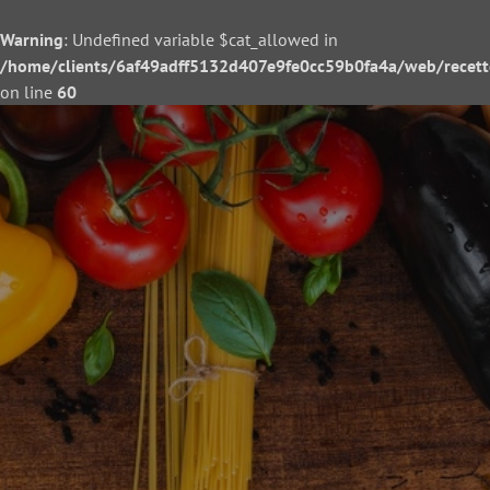
Warning
: Undefined variable $cat_allowed in
/home/clients/6af49adff5132d407e9fe0cc59b0fa4a/web/recette/
on line
60