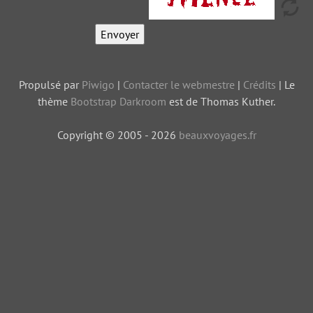
Propulsé par
Piwigo
|
Contacter le webmestre
|
Crédits
| Le
thème
Bootstrap Darkroom
est de Thomas Kuther.
Copyright © 2005 - 2026
beauxvoyages.fr