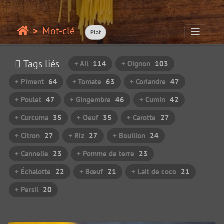
Mot-clé
Plat
Tags liés
+ Ail
114
+ Oignon
103
+ Piment
64
+ Tomate
63
+ Coriandre
47
+ Poulet
47
+ Gingembre
46
+ Cumin
42
+ Curcuma
35
+ Oeuf
35
+ Carotte
27
+ Citron
27
+ Riz
27
+ Bouillon
24
+ Cannelle
23
+ Pomme de terre
23
+ Échalotte
22
+ Bœuf
21
+ Lait de coco
21
+ Persil
20