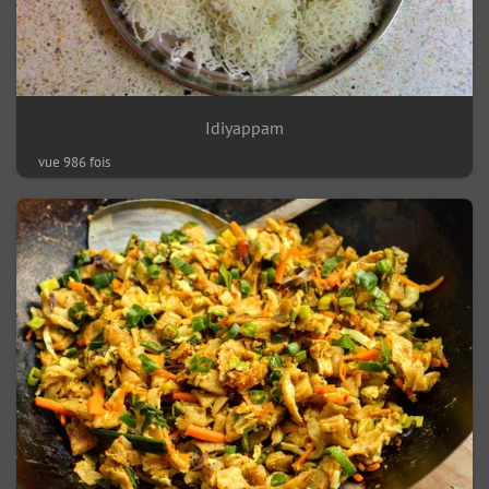
Idiyappam
vue 986 fois