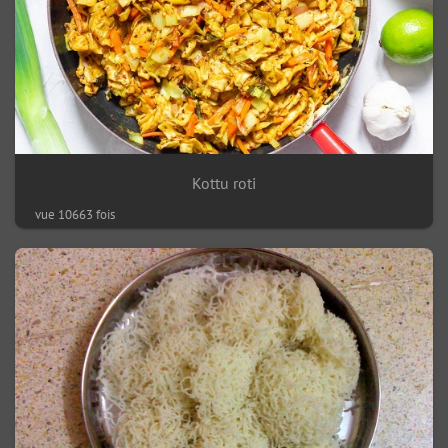
Kottu roti
vue 10663 fois