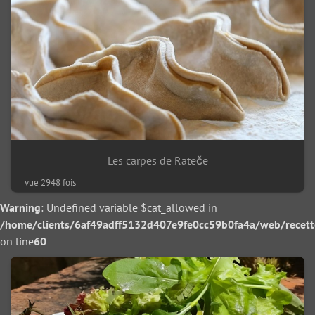
Les carpes de Rateče
vue 2948 fois
Warning
: Undefined variable $cat_allowed in
/home/clients/6af49adff5132d407e9fe0cc59b0fa4a/web/recette/
on line
60