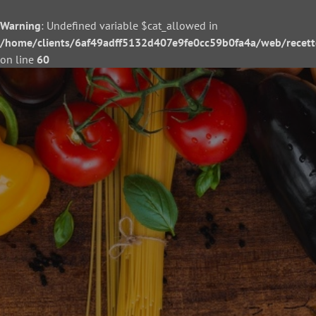
Warning
: Undefined variable $cat_allowed in
/home/clients/6af49adff5132d407e9fe0cc59b0fa4a/web/recette/
on line
60