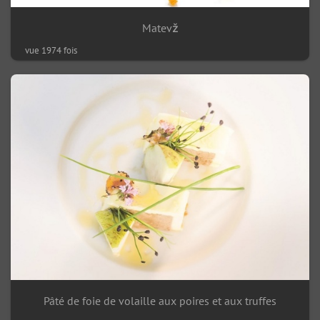
Matevž
vue 1974 fois
Pâté de foie de volaille aux poires et aux truffes