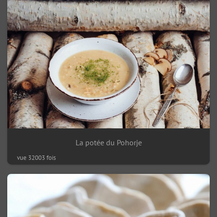
La potée du Pohorje
vue 32003 fois