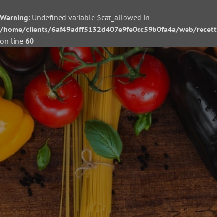
Warning
: Undefined variable $cat_allowed in
/home/clients/6af49adff5132d407e9fe0cc59b0fa4a/web/recette/
on line
60