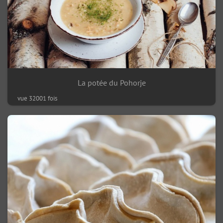
La potée du Pohorje
vue 32001 fois