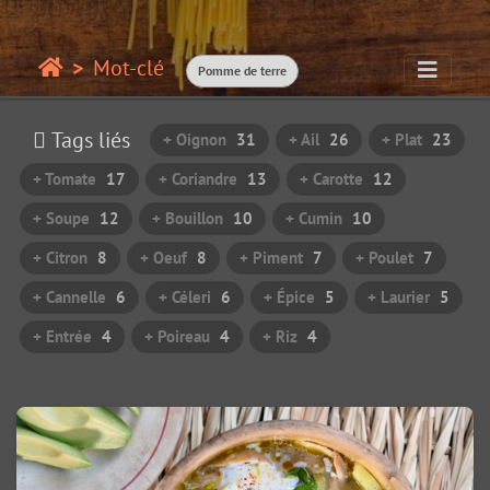
Mot-clé
Pomme de terre
Tags liés
+ Oignon
31
+ Ail
26
+ Plat
23
+ Tomate
17
+ Coriandre
13
+ Carotte
12
+ Soupe
12
+ Bouillon
10
+ Cumin
10
+ Citron
8
+ Oeuf
8
+ Piment
7
+ Poulet
7
+ Cannelle
6
+ Céleri
6
+ Épice
5
+ Laurier
5
+ Entrée
4
+ Poireau
4
+ Riz
4