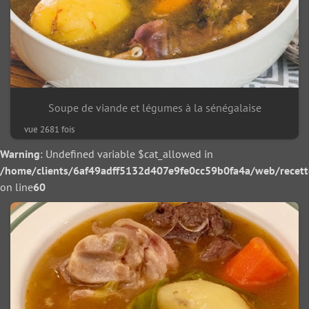
Soupe de viande et légumes à la sénégalaise
vue 2681 fois
Warning
: Undefined variable $cat_allowed in
/home/clients/6af49adff5132d407e9fe0cc59b0fa4a/web/recette/
on line
60