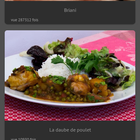
Briani
vue 287312 fois
La daube de poulet
vue 10930 fois