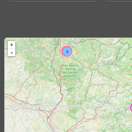
+
-
3