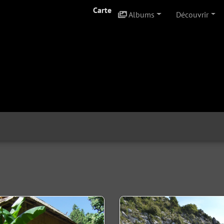
Carte
Albums
Découvrir
+
-
113
©
OpenStreetMap