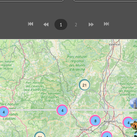
1
2
21
4
4
8
4
4