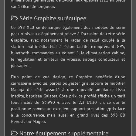
dimensions généreuses de 140cm aux épaules (122 en pied)
sur 188cm de longueur.
Série Graphite suréquipée
Ce 398 XLB se démarque également des modèles de série
par un niveau d’équipement relevé à l’occasion de cette série
Graphite
, avec notamment le radar de recul couplé à la
station multimédia Fiat à écran tactile (comprenant GPS,
bluetooth, commandes au volant…), la climatisation cabine,
le régulateur et limiteur de vitesse, airbags conducteur et
passager…
D’un point de vue design, ce Graphite bénéficie d’une
carrosserie avec les parois polyester gris, arbore le mobilier
Malaga de série associé à une nouvelle ambiance tissu
inédite, baptisée Galatea. Côté prix, ce profilé affiche un tarif
tout inclus de 53.990 € avec le 2,3 l/130 ch, ce qui le
positionne comme un excellent rapport prestations/prix face
à la concurrence, mais aussi en grand rival des 398 EB
Genesis ou Mageo.
Notre équipement supplémentaire