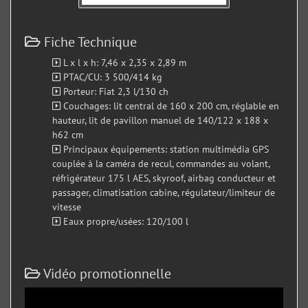
Fiche Technique
L x l x h: 7,46 x 2,35 x 2,89 m
PTAC/CU: 3 500/414 kg
Porteur: Fiat 2,3 l/130 ch
Couchages: lit central de 160 x 200 cm, réglable en
hauteur, lit de pavillon manuel de 140/122 x 188 x
h62 cm
Principaux équipements: station multimédia GPS
couplée à la caméra de recul, commandes au volant,
réfrigérateur 175 l AES, skyroof, airbag conducteur et
passager, climatisation cabine, régulateur/limiteur de
vitesse
Eaux propre/usées: 120/100 l
Vidéo promotionnelle